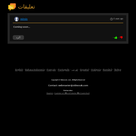
تعليقات
Admin
6 years ago
Coming soon...
-
-
الرد
Türkçe
-
Română
-
Malaysia
-
Español
-
عربى
-
Português
-
Français
-
Bahasa Indonesia
-
English
Copyright © Videovak.com. All Rights Reserved
Contact: webmaster@videovak.com
Partner sites:
Waptrick
-
Gazeteler ve G�ncel Haberler i�in Gazete Keyfi