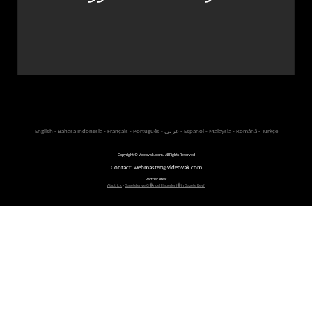
Türkçe
-
Română
-
Malaysia
-
Español
-
عربى
-
Português
-
Français
-
Bahasa Indonesia
-
English
Copyright © Videovak.com. All Rights Reserved
Contact: webmaster@videovak.com
Partner sites:
Waptrick
-
Gazeteler ve G�ncel Haberler i�in Gazete Keyfi