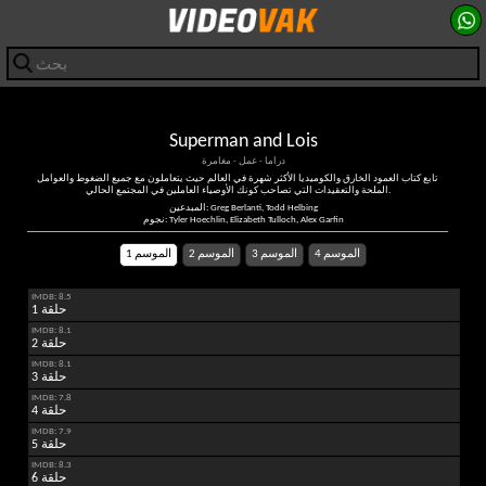
Superman and Lois
دراما - عمل - مغامرة
تابع كتاب العمود الخارق والكوميديا ​​الأكثر شهرة في العالم حيث يتعاملون مع جميع الضغوط والعوامل
الملحة والتعقيدات التي تصاحب كونك الأوصياء العاملين في المجتمع الحالي.
المبدعين: Greg Berlanti, Todd Helbing
نجوم: Tyler Hoechlin, Elizabeth Tulloch, Alex Garfin
الموسم 4
الموسم 3
الموسم 2
الموسم 1
IMDB: 8.5
حلقة 1
IMDB: 8.1
حلقة 2
IMDB: 8.1
حلقة 3
IMDB: 7.8
حلقة 4
IMDB: 7.9
حلقة 5
IMDB: 8.3
حلقة 6