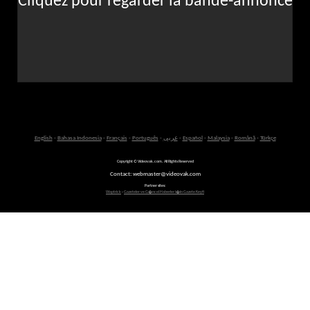
Cliquez pour regarder la bande-annonce
English
-
Bahasa Indonesia
-
Français
-
Português
-
عربى
-
Español
-
Malaysia
-
Română
-
Türkçe
Copyright © Videovak.com. All Rights Reserved
Contact: webmaster@videovak.com
Partner sites:
Waptrick
-
Gazeteler ve G�ncel Haberler i�in Gazete Keyfi