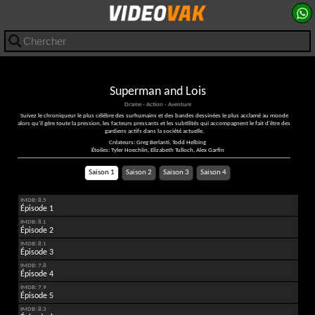
Superman and Lois
Drame - Action - Aventure
Suivez le chroniqueur le plus célèbre des surhumains et des bandes dessinées le plus acclamé au monde
alors qu'il gère toute la pression, les facteurs pressants et les subtilités qui accompagnent le fait d'être des
gardiens actifs dans la société actuelle.
Créateurs: Greg Berlanti, Todd Helbing
Étoiles: Tyler Hoechlin, Elizabeth Tulloch, Alex Garfin
Saison 1
Saison 2
Saison 3
Saison 4
IMDB: 8.5
Épisode 1
IMDB: 8.1
Épisode 2
IMDB: 8.1
Épisode 3
IMDB: 7.8
Épisode 4
IMDB: 7.9
Épisode 5
IMDB: 8.3