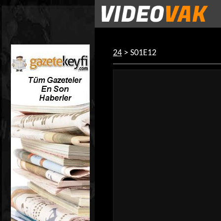
24
> S01E12