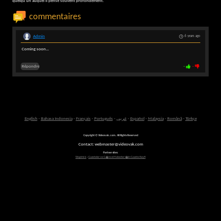
quelqu'un auquel il pense souvent profondément.
commentaires
Admin
6 years ago
Coming soon...
Répondre
-
-
English
-
Bahasa Indonesia
-
Français
-
Português
-
عربى
-
Español
-
Malaysia
-
Română
-
Türkçe
Copyright © Videovak.com. All Rights Reserved
Contact: webmaster@videovak.com
Partner sites:
Waptrick
-
Gazeteler ve G�ncel Haberler i�in Gazete Keyfi