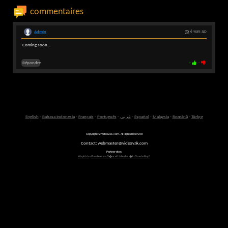
commentaires
Admin
6 years ago
Coming soon...
Répondre
-
-
English
-
Bahasa Indonesia
-
Français
-
Português
-
عربى
-
Español
-
Malaysia
-
Română
-
Türkçe
Copyright © Videovak.com. All Rights Reserved
Contact: webmaster@videovak.com
Partner sites:
Waptrick
-
Gazeteler ve G�ncel Haberler i�in Gazete Keyfi