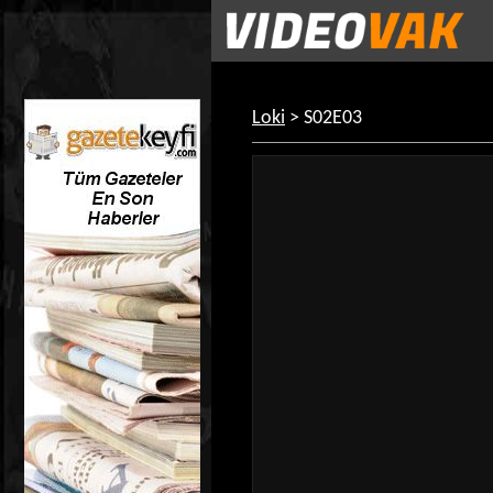
Loki
> S02E03