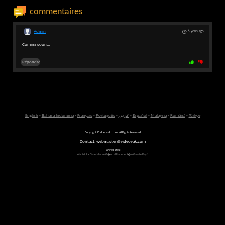
commentaires
Admin
6 years ago
Coming soon...
Répondre
-
-
English
-
Bahasa Indonesia
-
Français
-
Português
-
عربى
-
Español
-
Malaysia
-
Română
-
Türkçe
Copyright © Videovak.com. All Rights Reserved
Contact: webmaster@videovak.com
Partner sites:
Waptrick
-
Gazeteler ve G�ncel Haberler i�in Gazete Keyfi