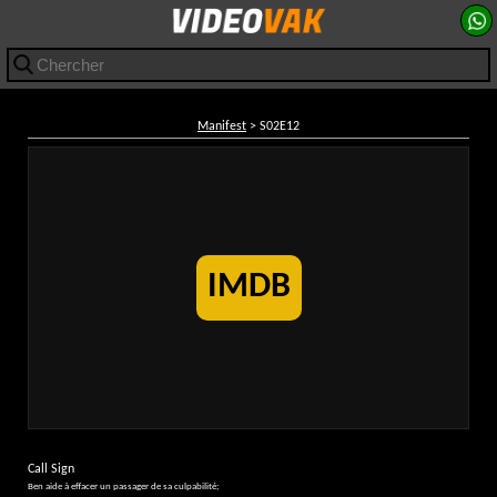
Manifest
> S02E12
IMDB
Call Sign
Ben aide à effacer un passager de sa culpabilité;