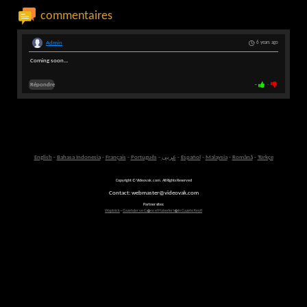
commentaires
Admin
6 years ago
Coming soon...
Répondre
-
-
English
-
Bahasa Indonesia
-
Français
-
Português
-
عربى
-
Español
-
Malaysia
-
Română
-
Türkçe
Copyright © Videovak.com. All Rights Reserved
Contact: webmaster@videovak.com
Partner sites:
Waptrick
-
Gazeteler ve G�ncel Haberler i�in Gazete Keyfi