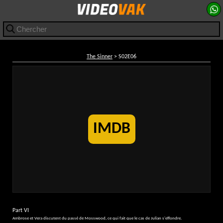
The Sinner
> S02E06
IMDB
Part VI
Ambrose et Vera discutent du passé de Mosswood, ce qui fait que le cas de Julian s'effondre.