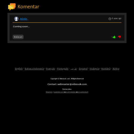
Komentar
Admin
6 years ago
Coming soon...
Balasan
-
-
English
-
Bahasa Indonesia
-
Français
-
Português
-
عربى
-
Español
-
Malaysia
-
Română
-
Türkçe
Copyright © Videovak.com. All Rights Reserved
Contact: webmaster@videovak.com
Partner sites:
Waptrick
-
Gazeteler ve G�ncel Haberler i�in Gazete Keyfi