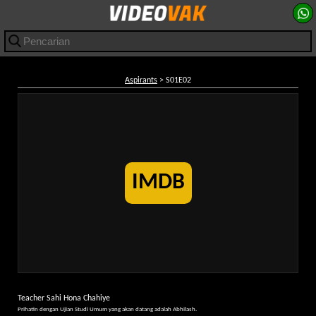
Aspirants
> S01E02
IMDB
Teacher Sahi Hona Chahiye
Prihatin dengan Ujian Studi Umum yang akan datang adalah Abhilash.