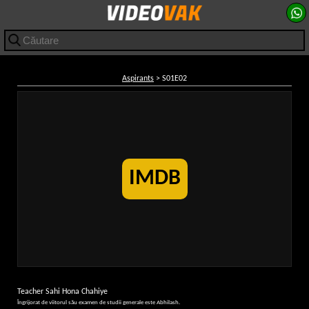
Aspirants
> S01E02
IMDB
Teacher Sahi Hona Chahiye
Îngrijorat de viitorul său examen de studii generale este Abhilash.