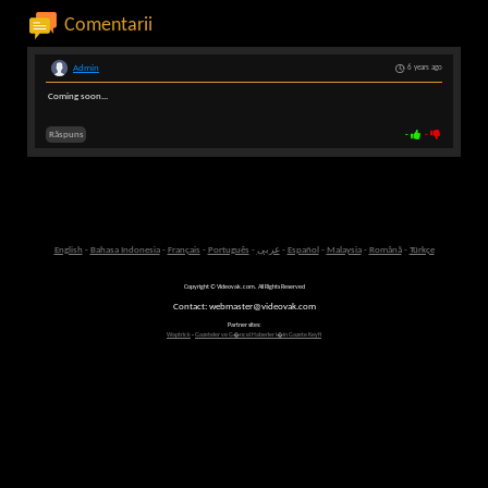
Comentarii
Admin
6 years ago
Coming soon...
Răspuns
-
-
English
-
Bahasa Indonesia
-
Français
-
Português
-
عربى
-
Español
-
Malaysia
-
Română
-
Türkçe
Copyright © Videovak.com. All Rights Reserved
Contact: webmaster@videovak.com
Partner sites:
Waptrick
-
Gazeteler ve G�ncel Haberler i�in Gazete Keyfi