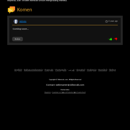
Imperial, dan Thrawn kembali untuk menghalang mereka.
Komen
Admin
6 years ago
Coming soon...
Balas
-
-
English
-
Bahasa Indonesia
-
Français
-
Português
-
عربى
-
Español
-
Malaysia
-
Română
-
Türkçe
Copyright © Videovak.com. All Rights Reserved
Contact: webmaster@videovak.com
Partner sites:
Waptrick
-
Gazeteler ve G�ncel Haberler i�in Gazete Keyfi