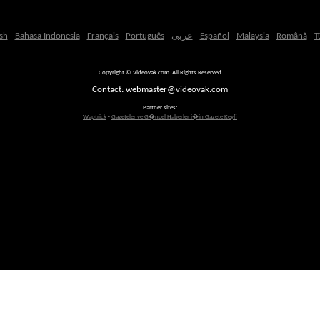
sh
-
Bahasa Indonesia
-
Français
-
Português
-
عربى
-
Español
-
Malaysia
-
Română
-
T
Copyright © Videovak.com. All Rights Reserved
Contact: webmaster@videovak.com
Partner sites:
Waptrick
-
Gazeteler ve G�ncel Haberler i�in Gazete Keyfi