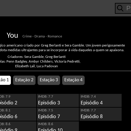
You
Crime - Drama - Romance
gico americano criado por Greg Berlanti e Sera Gamble. Um jovem perigosamente
ota medidas ultrajantes para se incorporar à vida daqueles a quem se apaixona.
Criadores: Sera Gamble, Greg Berlanti
elas: Penn Badgley, Ambyr Childers, Victoria Pedretti,
Elizabeth Lail, Luca Padovan
ção 1
Estação 2
Estação 3
Estação 4
DB: 7.9
IMDB: 7.7
IMDB: 7.4
isódio 2
Episódio 3
Episódio 4
DB: 8.1
IMDB: 7.5
IMDB: 7.7
isódio 6
Episódio 7
Episódio 8
DB: 8.6
IMDB: 8.6
isódio 9
Episódio 10