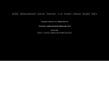
English
-
Bahasa Indonesia
-
Français
-
Português
-
عربى
-
Español
-
Malaysia
-
Română
-
Türkçe
Copyright © Videovak.com. All Rights Reserved
Contact: webmaster@videovak.com
Partner sites:
Waptrick
-
Gazeteler ve G�ncel Haberler i�in Gazete Keyfi