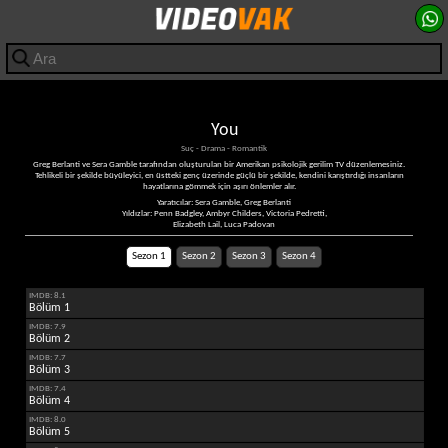
You
Suç - Drama - Romantik
Greg Berlanti ve Sera Gamble tarafından oluşturulan bir Amerikan psikolojik gerilim TV düzenlemesiniz.
Tehlikeli bir şekilde büyüleyici, en üstteki genç üzerinde güçlü bir şekilde, kendini karıştırdığı insanların
hayatlarına gömmek için aşırı önlemler alır.
Yaratıcılar: Sera Gamble, Greg Berlanti
Yıldızlar: Penn Badgley, Ambyr Childers, Victoria Pedretti,
Elizabeth Lail, Luca Padovan
Sezon 1
Sezon 2
Sezon 3
Sezon 4
IMDB: 8.1
Bölüm 1
IMDB: 7.9
Bölüm 2
IMDB: 7.7
Bölüm 3
IMDB: 7.4
Bölüm 4
IMDB: 8.0
Bölüm 5