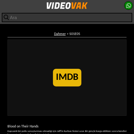
Dahmer
> S01E05
IMDB
Blood on Their Hands
Kapsamlı bir polis soruşturması olmadığı için Jeff'in kurban listesi uzar. Bir gençle kavga ettikten sonra kendini