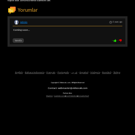
hapse atar. Sonunda kendi dairesini alır.
Yorumlar
Admin
6 years ago
Coming soon...
Yanıtla
-
-
English
-
Bahasa Indonesia
-
Français
-
Português
-
عربى
-
Español
-
Malaysia
-
Română
-
Türkçe
Copyright © Videovak.com. All Rights Reserved
Contact: webmaster@videovak.com
Partner sites:
Waptrick
-
Gazeteler ve G�ncel Haberler i�in Gazete Keyfi